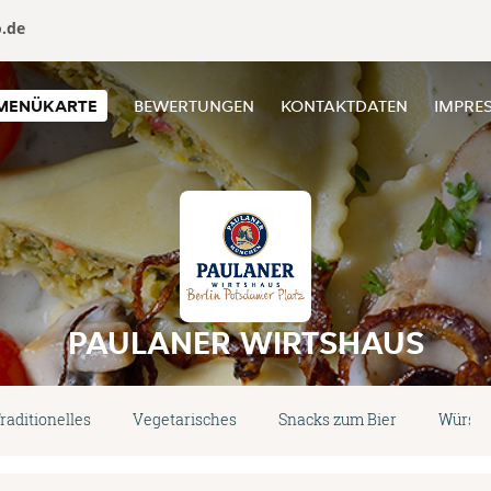
o.de
MENÜKARTE
BEWERTUNGEN
KONTAKTDATEN
IMPRE
PAULANER WIRTSHAUS
raditionelles
Vegetarisches
Snacks zum Bier
Würstl