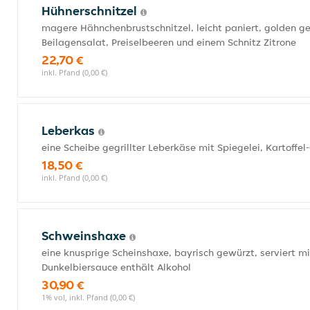
Hühnerschnitzel
magere Hähnchenbrustschnitzel, leicht paniert, golden geb
Beilagensalat, Preiselbeeren und einem Schnitz Zitrone
22,70 €
inkl. Pfand (0,00 €)
Leberkas
eine Scheibe gegrillter Leberkäse mit Spiegelei, Kartoff
18,50 €
inkl. Pfand (0,00 €)
Schweinshaxe
eine knusprige Scheinshaxe, bayrisch gewürzt, serviert 
Dunkelbiersauce enthält Alkohol
30,90 €
1% vol, inkl. Pfand (0,00 €)