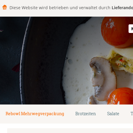
Diese Website wird betrieben und verwaltet durch
Lieferand
Rebowl Mehrwegverpackung
Brotzeiten
Salate
T