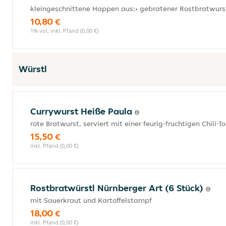
kleingeschnittene Happen aus:• gebratener Rostbratwurst
10,80 €
1% vol, inkl. Pfand (0,00 €)
Würstl
Currywurst Heiße Paula
rote Bratwurst, serviert mit einer feurig-fruchtigen Chil
15,50 €
inkl. Pfand (0,00 €)
Rostbratwürstl Nürnberger Art (6 Stück)
mit Sauerkraut und Kartoffelstampf
18,00 €
inkl. Pfand (0,00 €)