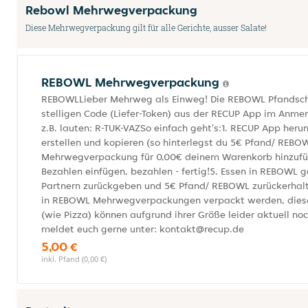
Rebowl Mehrwegverpackung
Diese Mehrwegverpackung gilt für alle Gerichte, ausser Salate!
REBOWL Mehrwegverpackung
REBOWLLieber Mehrweg als Einweg! Die REBOWL Pfandschal
stelligen Code (Liefer-Token) aus der RECUP App im Anmer
z.B. lauten: R-TUK-VAZSo einfach geht's:1. RECUP App heru
erstellen und kopieren (so hinterlegst du 5€ Pfand/ REB
Mehrwegverpackung für 0,00€ deinem Warenkorb hinzufüg
Bezahlen einfügen, bezahlen - fertig!5. Essen in REBOW
Partnern zurückgeben und 5€ Pfand/ REBOWL zurückerhalte
in REBOWL Mehrwegverpackungen verpackt werden, dieser
(wie Pizza) können aufgrund ihrer Größe leider aktuell no
meldet euch gerne unter: kontakt@recup.de
5,00 €
inkl. Pfand (0,00 €)