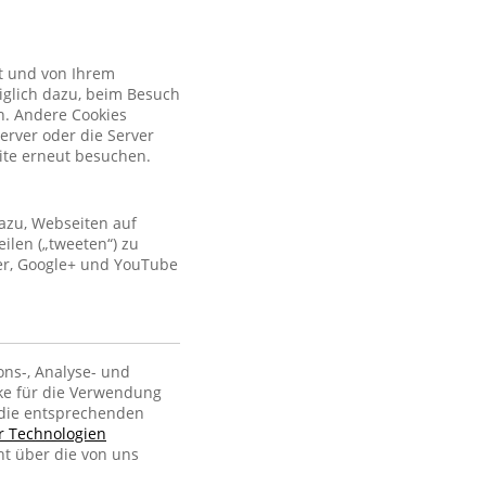
kt und von Ihrem
iglich dazu, beim Besuch
n. Andere Cookies
erver oder die Server
site erneut besuchen.
azu, Webseiten auf
ilen („tweeten“) zu
ter, Google+ und YouTube
ons-, Analyse- und
ke für die Verwendung
, die entsprechenden
er Technologien
ht über die von uns