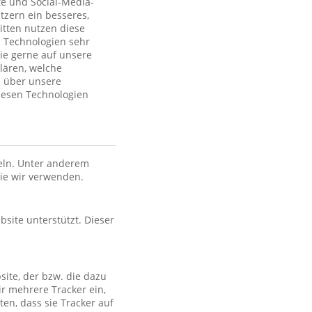
te und Social-Media-
tzern ein besseres,
itten nutzen diese
 Technologien sehr
ie gerne auf unsere
lären, welche
n über unsere
iesen Technologien
eln. Unter anderem
die wir verwenden.
bsite unterstützt. Dieser
site, der bzw. die dazu
ir mehrere Tracker ein,
en, dass sie Tracker auf