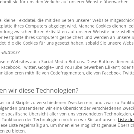
 damit sie für uns den Verkehr auf unserer Website überwachen.
le, kleine Textdatei, die mit den Seiten unserer Website mitgeschic
platte Ihres Computers abgelegt wird. Manche Cookies dienen led
indung zwischen Ihren Aktivitäten auf unserer Website herzustelle
r Festplatte Ihres Computers gespeichert und werden an unsere S
et, die die Cookies für uns gesetzt haben, sobald Sie unsere Web
-Buttons?
sere Websites auch Social-Media-Buttons. Diese Buttons dienen d
Facebook, Twitter, Google+ und YouTube bewerben („liken“) oder te
unktionieren mithilfe von Codefragmenten, die von Facebook, Twit
 wir diese Technologien?
cker und Skripte zu verschiedenen Zwecken ein, und zwar zu Funkti
lgenden präsentieren wir eine Übersicht der verschiedenen Zwec
ine spezifische Übersicht aller von uns verwendeten Technologien
 Funktionen der Technologien möchten wir Sie auf unsere
Liste d
iese Liste regelmäßig an, um Ihnen eine möglichst genaue Übersic
en zu bieten.