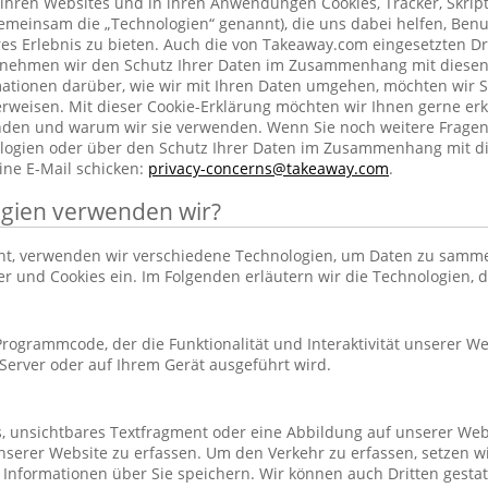
ihren Websites und in ihren Anwendungen Cookies, Tracker, Skrip
emeinsam die „Technologien“ genannt), die uns dabei helfen, Benu
res Erlebnis zu bieten. Auch die von Takeaway.com eingesetzten Dr
h nehmen wir den Schutz Ihrer Daten im Zusammenhang mit diesen
rmationen darüber, wie wir mit Ihren Daten umgehen, möchten wir S
rweisen. Mit dieser Cookie-Erklärung möchten wir Ihnen gerne erk
nden und warum wir sie verwenden. Wenn Sie noch weitere Frage
ogien oder über den Schutz Ihrer Daten im Zusammenhang mit d
ine E-Mail schicken:
privacy-concerns@takeaway.com
.
gien verwenden wir?
hnt, verwenden wir verschiedene Technologien, um Daten zu samm
ker und Cookies ein. Im Folgenden erläutern wir die Technologien, 
r Programmcode, der die Funktionalität und Interaktivität unserer We
erver oder auf Ihrem Gerät ausgeführt wird.
es, unsichtbares Textfragment oder eine Abbildung auf unserer Web
nserer Website zu erfassen. Um den Verkehr zu erfassen, setzen w
 Informationen über Sie speichern. Wir können auch Dritten gestatt